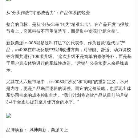
从“分头作战”到“形成合力”：产品体系的蜕变
整合的目标，是从“分头出拳”转为“精准出击”。在产品开发与投放
节奏上，奕派科技不再重复造车，而是集中资源打“组合拳”。
新款奕派eπ008就是这种打法下的代表作。作为首款“迭代型”产
品，eπ008在市场反馈中找到改进方向，对智能、舒适、动力调校
等方面共进行108项升级。“这次升级不是简单的修修补补，而是基
于用户真实体验进行的系统性改进。”营销与公关负责人余岳峰表
示。
尤其在大六座市场中，eπ008对“沙发”和“彩电”的重新定义，不只
是内卷，更是产品底层逻辑的调整。而它的定价策略，也展现出体
系协同带来的成本控制能力。“我们计划将这款产品从目前的月销
3-4千台逐步提升至月销万台的水平。”
品牌焕新：“风神向新，奕派向上