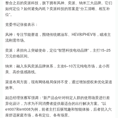
整合之后的奕派科技，旗下拥有风神、奕派、纳米三大品牌。它们
如何定位？如何避免内耗？奕派科技的答案是“分工清晰、相互补
位”。
党委书记张俊表示：
风神：专注节能赛道，围绕传统燃油车、HEV和PHEV等，瞄准主
流刚需市场。
奕派：承担向上突破使命，定位“智慧科技电动品牌”，主打15–25
万元价格区间。
纳米：融入东风奕派品牌体系，主攻6–10万元纯电市场，走小而
美、高价值感路线。
渠道布局方面，现有网络格局保持不变，通过增加授权来优化渠道
效率。
副总经理张雁军强调：“新产品会针对特定人群的使用场景进行差
异化设计，力求为不同消费者提供最适合的出行解决方案。”以
eπ007和eπ008为例，前者主打后驱驾趣和智能体验，后者切入六
座舒适家庭市场，各有定位、各有场景。