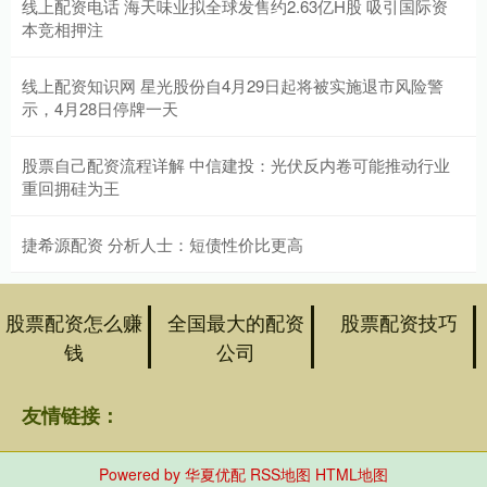
线上配资电话 海天味业拟全球发售约2.63亿H股 吸引国际资
本竞相押注
线上配资知识网 星光股份自4月29日起将被实施退市风险警
示，4月28日停牌一天
股票自己配资流程详解 中信建投：光伏反内卷可能推动行业
重回拥硅为王
捷希源配资 分析人士：短债性价比更高
股票配资怎么赚
全国最大的配资
股票配资技巧
钱
公司
友情链接：
Powered by
华夏优配
RSS地图
HTML地图