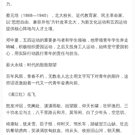
力。
蔡元培（1868—1940），北大校长、近代教育家、民主革命家。
以“思想自由、兼容并包”方针改革北大，为新文化运动和五四运动
提供核心阵地与人才土壤。
邓中夏，五四运动的重要参与者和学生领袖，他带领青年学生奔走
呐喊，积极组织爱国运动，之后又投身工人运动，始终坚守爱国初
心，用实际行动践行青年的责任与担当。
薪火永续：时代的殷殷期望
百年风雨，青春不朽，无数名人志士用文字写下对青年的期许，这
些话语激励着一代又一代青年奋勇向前。
《满江红》岳飞
怒发冲冠，凭阑处、潇潇雨歇。抬望眼，仰天长啸，壮怀激烈。三
十功名尘与土，八千里路云和月。莫等闲、白了少年头，空悲切。
靖康耻，犹未雪。臣子恨，何时灭。驾长车，踏破贺兰山缺。壮志
饥餐胡虏肉，笑谈渴饮匈奴血。待从头、收拾旧山河，朝天阙。