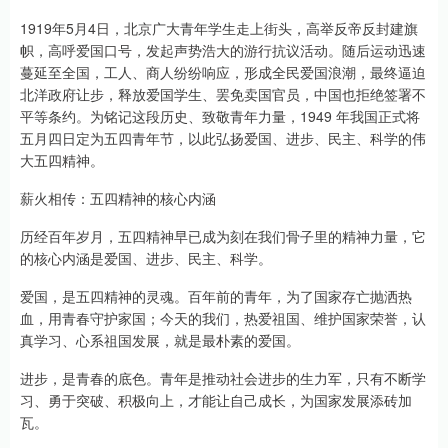
1919年5月4日，北京广大青年学生走上街头，高举反帝反封建旗
帜，高呼爱国口号，发起声势浩大的游行抗议活动。随后运动迅速
蔓延至全国，工人、商人纷纷响应，形成全民爱国浪潮，最终逼迫
北洋政府让步，释放爱国学生、罢免卖国官员，中国也拒绝签署不
平等条约。为铭记这段历史、致敬青年力量，1949 年我国正式将
五月四日定为五四青年节，以此弘扬爱国、进步、民主、科学的伟
大五四精神。
薪火相传：五四精神的核心内涵
历经百年岁月，五四精神早已成为刻在我们骨子里的精神力量，它
的核心内涵是爱国、进步、民主、科学。
爱国，是五四精神的灵魂。百年前的青年，为了国家存亡抛洒热
血，用青春守护家国；今天的我们，热爱祖国、维护国家荣誉，认
真学习、心系祖国发展，就是最朴素的爱国。
进步，是青春的底色。青年是推动社会进步的生力军，只有不断学
习、勇于突破、积极向上，才能让自己成长，为国家发展添砖加
瓦。