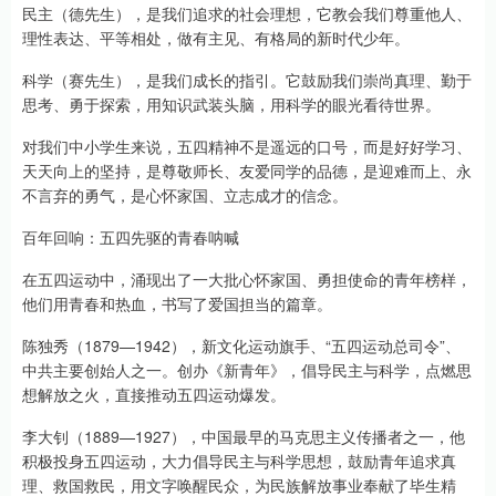
民主（德先生），是我们追求的社会理想，它教会我们尊重他人、
理性表达、平等相处，做有主见、有格局的新时代少年。
科学（赛先生），是我们成长的指引。它鼓励我们崇尚真理、勤于
思考、勇于探索，用知识武装头脑，用科学的眼光看待世界。
对我们中小学生来说，五四精神不是遥远的口号，而是好好学习、
天天向上的坚持，是尊敬师长、友爱同学的品德，是迎难而上、永
不言弃的勇气，是心怀家国、立志成才的信念。
百年回响：五四先驱的青春呐喊
在五四运动中，涌现出了一大批心怀家国、勇担使命的青年榜样，
他们用青春和热血，书写了爱国担当的篇章。
陈独秀（1879—1942），新文化运动旗手、“五四运动总司令”、
中共主要创始人之一。创办《新青年》，倡导民主与科学，点燃思
想解放之火，直接推动五四运动爆发。
李大钊（1889—1927），中国最早的马克思主义传播者之一，他
积极投身五四运动，大力倡导民主与科学思想，鼓励青年追求真
理、救国救民，用文字唤醒民众，为民族解放事业奉献了毕生精