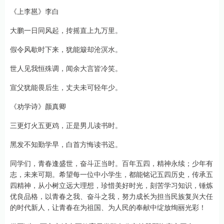
《上李邕》李白
大鹏一日同风起，抟摇直上九万里。
假令风歇时下来，犹能簸却沧溟水。
世人见我恒殊调，闻余大言皆冷笑。
宣父犹能畏后生，丈夫未可轻年少。
《劝学诗》颜真卿
三更灯火五更鸡，正是男儿读书时。
黑发不知勤学早，白首方悔读书迟。
同学们，青春逢盛世，奋斗正当时。百年五四，精神永续；少年有
志，未来可期。希望每一位中小学生，都能铭记五四历史，传承五
四精神，从小树立远大理想，珍惜美好时光，刻苦学习知识，锤炼
优良品格，以青春之我、奋斗之我，努力成长为担当民族复兴大任
的时代新人，让青春在为祖国、为人民的奉献中绽放绚丽光彩！